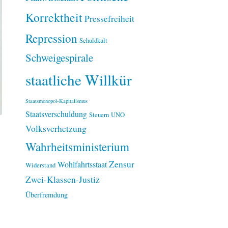
Korrektheit
Pressefreiheit
Repression
Schuldkult
Schweigespirale
staatliche Willkür
Staatsmonopol-Kapitalismus
Staatsverschuldung
Steuern
UNO
Volksverhetzung
Wahrheitsministerium
Zensur
Wohlfahrtsstaat
Widerstand
Zwei-Klassen-Justiz
Überfremdung