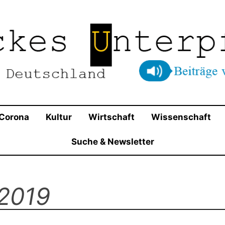
t in Beschlag genommen und dominieren die Parteienla
Blog für Deutschland
entums die Ansichten von Wirtschaftsliberalen und Kon
Corona
Kultur
Wirtschaft
Wissenschaft
Suche & Newsletter
 2019