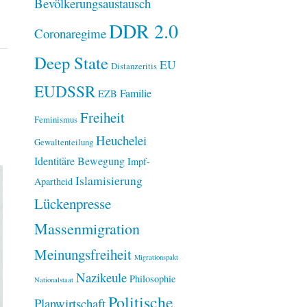
Bevölkerungsaustausch
DDR 2.0
Coronaregime
Deep State
EU
Distanzeritis
EUDSSR
Familie
EZB
Freiheit
Feminismus
Heuchelei
Gewaltenteilung
Identitäre Bewegung
Impf-
Islamisierung
Apartheid
Lückenpresse
Massenmigration
Meinungsfreiheit
Migrationspakt
Nazikeule
Philosophie
Nationalstaat
Politische
Planwirtschaft