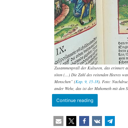
Zusammenprall der Kulturen, das erinnert an
töten (…) Die Zahl des reitenden Heeres war
Menschen” (
Kap. 9, 15-18
).
Foto:
Nachdruck
ander Wehe, das ist der Mahometh mit den 
“Araber-
Continue reading
Clans
im
Westen: