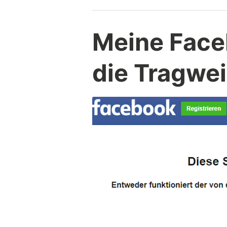
ist
zu
tun?”
Meine Face
die Tragwei