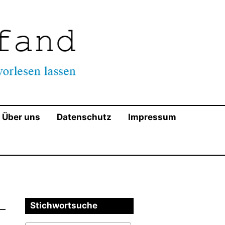
ndschaft mit Ausnahme der AfD. Wir appellieren an die
servativen zu respektieren!
Über uns
Datenschutz
Impressum
Stichwortsuche