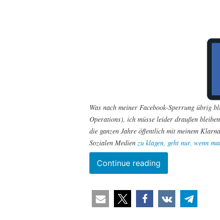
Was nach meiner Facebook-Sperrung übrig bl
Operations), ich müsse leider draußen bleiben
die ganzen Jahre öffentlich mit meinem Klarna
Sozialen Medien
zu klagen, geht nur, wenn ma
“Meine
Continue reading
Facebook-
Sperrung
und
die