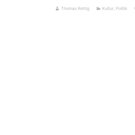
“Zusammenprall
Thomas Rettig
Kultur
,
Politik
der
Kulturen””