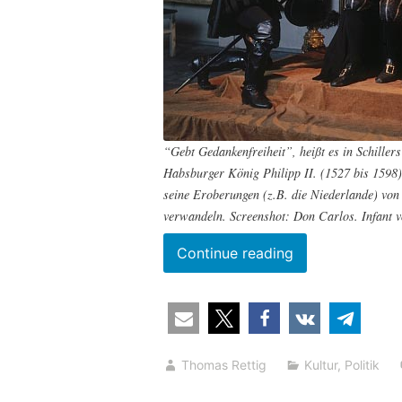
“Gebt Gedankenfreiheit”, heißt es in Schill
Habsburger König Philipp II. (1527 bis 159
seine Eroberungen (z.B. die Niederlande) von 
verwandeln. Screenshot: Don Carlos. Infant 
“Die
Continue reading
Zensur
geht
um
–
Thomas Rettig
Kultur
,
Politik
was