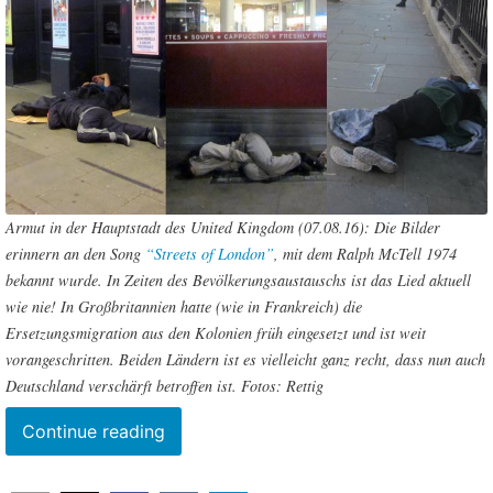
Armut in der Hauptstadt des United Kingdom (07.08.16): Die Bilder
erinnern an den Song
“Streets of London”
, mit dem Ralph McTell 1974
bekannt wurde. In Zeiten des Bevölkerungsaustauschs ist das Lied aktuell
wie nie! In Großbritannien hatte (wie in Frankreich) die
Ersetzungsmigration aus den Kolonien früh eingesetzt und ist weit
vorangeschritten. Beiden Ländern ist es vielleicht ganz recht, dass nun auch
Deutschland verschärft betroffen ist. Fotos: Rettig
“Migration
Continue reading
schafft
Armut