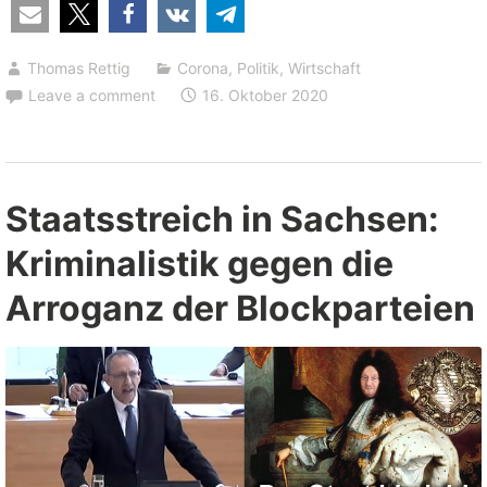
an
die
Thomas Rettig
Corona
,
Politik
,
Wirtschaft
Statistiken,
Leave a comment
16. Oktober 2020
die
sie
selbst
gefälscht
Staatsstreich in Sachsen:
hat”
Kriminalistik gegen die
Arroganz der Blockparteien