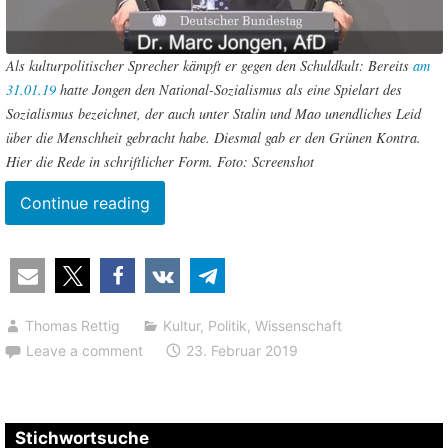
Als kulturpolitischer Sprecher kämpft er gegen den Schuldkult: Bereits
am
31.01.19
hatte Jongen den National-Sozialismus als eine Spielart des
Sozialismus bezeichnet, der auch unter Stalin und Mao unendliches Leid
über die Menschheit gebracht habe. Diesmal gab er den Grünen Kontra.
Hier die Rede in schriftlicher Form. Foto: Screenshot
“Kultivierung
Continue reading
des
Schuldkomplexes
durch
“Aufarbeitung
Thomas Rettig
Kultur
,
Politik
,
Wissenschaft
unseres
Leave a comment
23. Februar 2019
kolonialen
Erbes””
Stichwortsuche