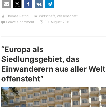
–
eine
Thomas Rettig
Wirtschaft
,
Wissenschaft
libertäre
Leave a comment
30. August 2019
Verelendungstheorie”
“Europa als
Siedlungsgebiet, das
Einwanderern aus aller Welt
offensteht”