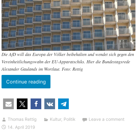
Die AfD will das Europa der Völker beibehalten und wendet sich gegen den
Vereinheitlichungswahn der EU-Apparatschiks. Hier die Bundestagsrede
Alexander Gaulands im Wortlaut. Foto: Rettig
““Europa
Continue reading
als
Siedlungsgebiet,
das
Einwanderern
Thomas Rettig
Kultur
,
Politik
Leave a comment
aus
14. April 2019
aller