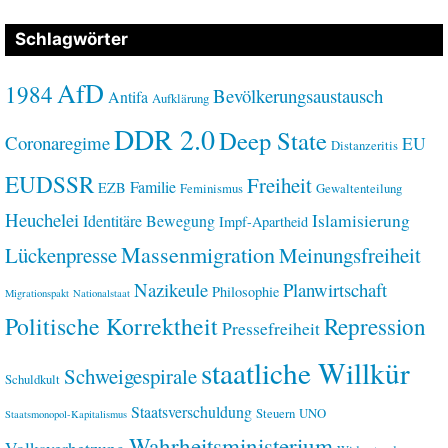
Schlagwörter
AfD
1984
Bevölkerungsaustausch
Antifa
Aufklärung
DDR 2.0
Deep State
Coronaregime
EU
Distanzeritis
EUDSSR
Freiheit
Familie
EZB
Feminismus
Gewaltenteilung
Heuchelei
Islamisierung
Identitäre Bewegung
Impf-Apartheid
Massenmigration
Lückenpresse
Meinungsfreiheit
Nazikeule
Planwirtschaft
Philosophie
Migrationspakt
Nationalstaat
Politische Korrektheit
Repression
Pressefreiheit
staatliche Willkür
Schweigespirale
Schuldkult
Staatsverschuldung
Steuern
UNO
Staatsmonopol-Kapitalismus
Wahrheitsministerium