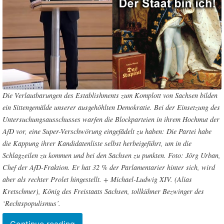
Die Verlautbarungen des Establishments zum Komplott von Sachsen bilden
ein Sittengemälde unserer ausgehöhlten Demokratie. Bei der Einsetzung des
Untersuchungsausschusses warfen die Blockparteien in ihrem Hochmut der
AfD vor, eine Super-Verschwörung eingefädelt zu haben: Die Partei habe
die Kappung ihrer Kandidatenliste selbst herbeigeführt, um in die
Schlagzeilen zu kommen und bei den Sachsen zu punkten. Foto: Jörg Urban,
Chef der AfD-Fraktion. Er hat 32 % der Parlamentarier hinter sich, wird
aber als rechter Prolet hingestellt. + Michael-Ludwig XIV. (Alias
Kretschmer), König des Freistaats Sachsen, tollkühner Bezwinger des
‘Rechtspopulismus’.
“Staatsstreich