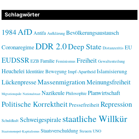
Schlagwörter
AfD
1984
Bevölkerungsaustausch
Antifa
Aufklärung
DDR 2.0
Deep State
Coronaregime
EU
Distanzeritis
EUDSSR
Freiheit
Familie
EZB
Feminismus
Gewaltenteilung
Heuchelei
Islamisierung
Identitäre Bewegung
Impf-Apartheid
Massenmigration
Lückenpresse
Meinungsfreiheit
Nazikeule
Planwirtschaft
Philosophie
Migrationspakt
Nationalstaat
Politische Korrektheit
Repression
Pressefreiheit
staatliche Willkür
Schweigespirale
Schuldkult
Staatsverschuldung
Steuern
UNO
Staatsmonopol-Kapitalismus