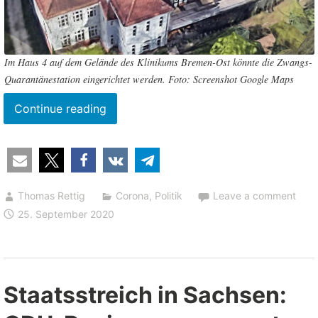
Im Haus 4 auf dem Gelände des Klinikums Bremen-Ost könnte die Zwangs-
Quarantänestation eingerichtet werden. Foto: Screenshot Google Maps
“Bremen
Continue reading
plant
mit
der
Zwangs-
Thomas Rettig
Corona
,
Politik
Leave a comment
Quarantäne
25. September 2020
einen
weiteren
Schritt
in
Staatsstreich in Sachsen:
die