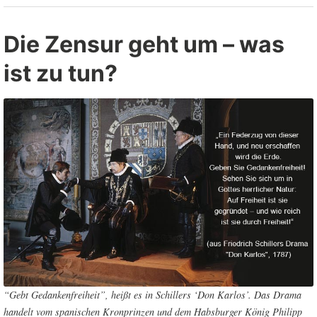
Neustart
mit
Die Zensur geht um – was
freier
ist zu tun?
Marktwirtschaft”
“Gebt Gedankenfreiheit”, heißt es in Schillers ‘Don Karlos’. Das Drama
handelt vom spanischen Kronprinzen und dem Habsburger König Philipp