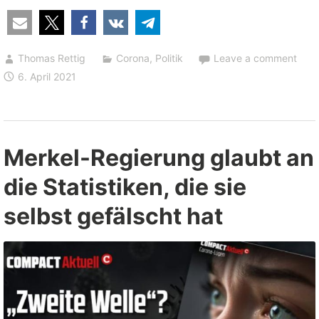
Wiener
Verwaltungsgericht
entzieht
Thomas Rettig
Corona
,
Politik
Leave a comment
Lockdowns
6. April 2021
die
Grundlage”
Merkel-Regierung glaubt an
die Statistiken, die sie
selbst gefälscht hat