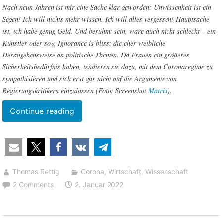
Nach neun Jahren ist mir eine Sache klar geworden: Unwissenheit ist ein
Segen! Ich will nichts mehr wissen. Ich will alles vergessen! Hauptsache
ist, ich habe genug Geld. Und berühmt sein, wäre auch nicht schlecht – ein
Künstler oder so«. Ignorance is bliss: die eher weibliche
Herangehensweise an politische Themen. Da Frauen ein größeres
Sicherheitsbedürfnis haben, tendieren sie dazu, mit dem Coronaregime zu
sympathisieren und sich erst gar nicht auf die Argumente von
Regierungskritikern einzulassen (Foto: Screenshot
Matrix
).
“Ursachenforschung:
Continue reading
Corona-
Diktatur
und
frauenzentrierte
Thomas Rettig
Corona
,
Wirtschaft
,
Wissenschaft
Gesellschaft”
2 Comments
2. Januar 2022