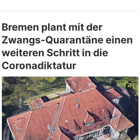
sie
selbst
gefälscht
Bremen plant mit der
hat”
Zwangs-Quarantäne einen
weiteren Schritt in die
Coronadiktatur