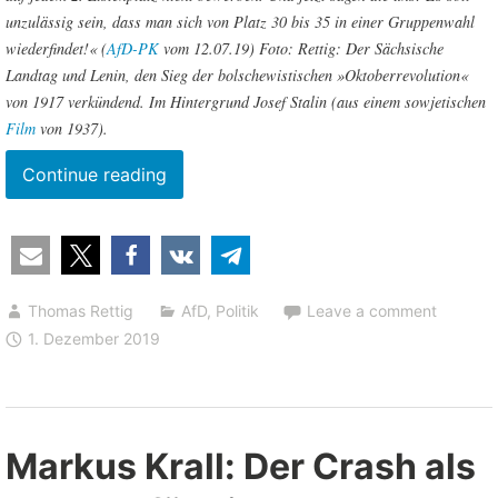
unzulässig sein, dass man sich von Platz 30 bis 35 in einer Gruppenwahl
wiederfindet!
«
(
AfD-PK
vom 12.07.19) Foto: Rettig: Der Sächsische
Landtag und Lenin, den Sieg der bolschewistischen »Oktoberrevolution«
von 1917 verkündend. Im Hintergrund Josef Stalin (aus einem sowjetischen
Film
von 1937).
“Staatsstreich
Continue reading
in
Sachsen:
CDU-
Regierung
Thomas Rettig
AfD
,
Politik
Leave a comment
verpasste
1. Dezember 2019
der
AfD
eine
Obergrenze”
Markus Krall: Der Crash als