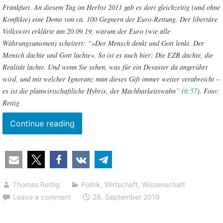
Frankfurt. An diesem Tag im Herbst 2011 gab es dort gleichzeitig (und ohne
Konflikte) eine Demo von ca. 100 Gegnern der Euro-Rettung. Der libertäre
Volkswirt erklärte am 20.09.19, warum der Euro (wie alle
Währungsunionen) scheitert: “»Der Mensch denkt und Gott lenkt. Der
Mensch dachte und Gott lachte«. So ist es auch hier: Die EZB dachte, die
Realität lachte. Und wenn Sie sehen, was für ein Desaster da angerührt
wird, und mit welcher Ignoranz man dieses Gift immer weiter verabreicht –
es ist die planwirtschaftliche Hybris, der Machbarkeitswahn” (
6:57
). Foto:
Rettig
“Markus
Continue reading
Krall:
Der
Crash
als
Thomas Rettig
Politik
,
Wirtschaft
,
Wissenschaft
Chance
Leave a comment
28. September 2019
für
einen