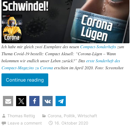
Ich habe mir gleich zwei Exemplare des neuen
Compact-Sonderhefts
zum
Thema Covid-19 bestellt: Compact Aktuell: “Corona-Lügen – Wann
bekommen wir endlich unser Leben zurück?” Das
erste Sonderheft des
Compact-Magazins zu Corona
erschien im April 2020. Foto: Screenshot
“Merkel-
Continue reading
Regierung
glaubt
an
die
Thomas Rettig
Corona
,
Politik
,
Wirtschaft
Statistiken,
Leave a comment
16. Oktober 2020
die