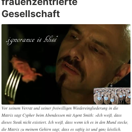
frauenzentrierte
Gesellschaft
Vor seinem Verrat und seiner freiwilligen Wiedereingliederung in die
Matrix sagt Cypher beim Abendessen mit Agent Smith: »Ich weiß, dass
dieses Steak nicht existiert. Ich weiß, dass wenn ich es in den Mund stecke,
die Matrix zu meinem Gehirn sagt, dass es saftig ist und ganz köstlich.