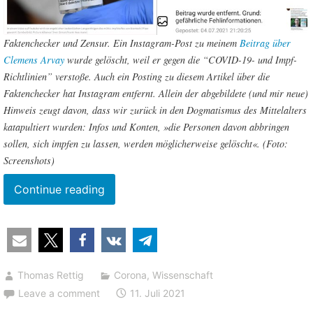
Faktenchecker und Zensur. Ein Instagram-Post zu meinem
Beitrag über
Clemens Arvay
wurde gelöscht, weil er gegen die “COVID-19- und Impf-
Richtlinien” verstoße. Auch ein Posting zu diesem Artikel über die
Faktenchecker hat Instagram entfernt. Allein der abgebildete (und mir neue)
Hinweis zeugt davon, dass wir zurück in den Dogmatismus des Mittelalters
katapultiert wurden: Infos und Konten, »die Personen davon abbringen
sollen, sich impfen zu lassen, werden möglicherweise gelöscht«. (Foto:
Screenshots)
“Die
Continue reading
Wahrheit
braucht
das
alles
Thomas Rettig
Corona
,
Wissenschaft
nicht:
Leave a comment
11. Juli 2021
z.B.