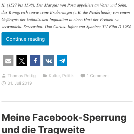
II. (1527 bis 1598). Der Marquis von Posa
appelliert
an Vater und Sohn,
das Königreich sowie seine Eroberungen (z.B. die Niederlande) von einem
Gefängnis der katholischen Inquisition in einen Hort der Freiheit zu
verwandeln. Screenshot: Don Carlos. Infant von Spanien; TV-Film D 1984.
“Die
Continue reading
Zensur
geht
um
–
Thomas Rettig
Kultur
,
Politik
1 Comment
was
31. Juli 2019
ist
zu
tun?”
Meine Facebook-Sperrung
und die Tragweite