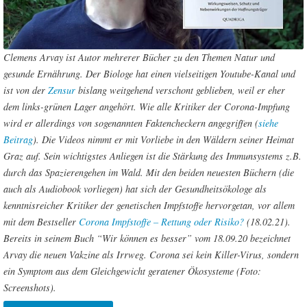
Clemens Arvay ist Autor mehrerer Bücher zu den Themen Natur und
gesunde Ernährung. Der Biologe hat einen vielseitigen Youtube-Kanal und
ist von der
Zensur
bislang weitgehend verschont geblieben, weil er eher
dem links-grünen Lager angehört. Wie alle Kritiker der Corona-Impfung
wird er allerdings von sogenannten Faktencheckern angegriffen (
siehe
Beitrag
). Die Videos nimmt er mit Vorliebe in den Wäldern seiner Heimat
Graz auf. Sein wichtigstes Anliegen ist die Stärkung des Immunsystems z.B.
durch das Spazierengehen im Wald. Mit den beiden neuesten Büchern (die
auch als Audiobook vorliegen) hat sich der Gesundheitsökologe als
kenntnisreicher Kritiker der genetischen Impfstoffe hervorgetan, vor allem
mit dem Bestseller
Corona Impfstoffe – Rettung oder Risiko?
(18.02.21).
Bereits in seinem Buch “Wir können es besser” vom 18.09.20
bezeichnet
Arvay die neuen Vakzine als Irrweg. Corona sei kein Killer-Virus, sondern
ein Symptom aus dem Gleichgewicht geratener Ökosysteme (Foto:
Screenshots).