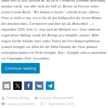
Daher hört es sich zuweilen an, als ob er Corona als schlimme Bedrohung
ansehen würde, was aber nicht der Fall ist. Bereits im Vorwort seines
ersten Corona-Buchs “Wir können es besser” schreibt Arvay: »Dieses
Virus ist nicht so neu, wie es bei all den Schlagzeilen der letzten Monate
den Anschein hatte. Coronaviren sind älter als die Menschheit …«
(September 2020, Seite 11; liegt auch als Hörbuch vor). Unter anderem
wegen dieser Haltung wurde der Biologe jetzt ebenfalls zensiert: Mitte
August löschte Youtube eines seiner Videos mit Forschungsergebnissen,
wonach Geimpfte vor allem bei der Delta-Variante das Virus genauso
weitergeben können wie Nicht-Geimpfte. Kurz: Geimpfte sind so ansteckend
wie Ungeimpfte (Foto: Screenshot).
“Clemens
Continue reading
Arvay:
Corona-
Geimpfte
sind
Thomas Rettig
Corona
,
Wissenschaft
so
Leave a comment
7. September 2021