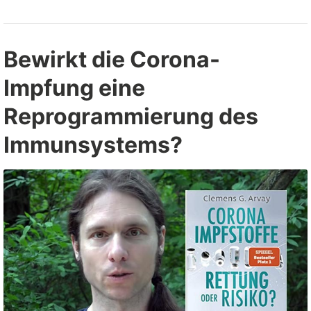
Faktenchecker
und
Zensur”
Bewirkt die Corona-
Impfung eine
Reprogrammierung des
Immunsystems?