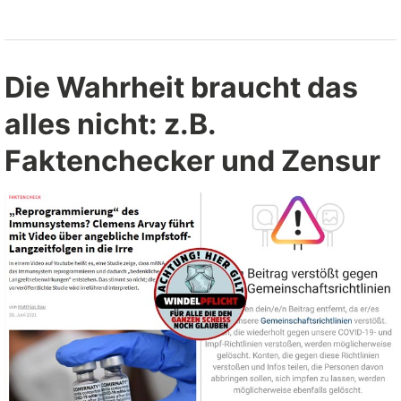
ansteckend
wie
Ungeimpfte”
Die Wahrheit braucht das
alles nicht: z.B.
Faktenchecker und Zensur