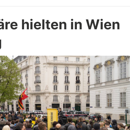
äre hielten in Wien
g