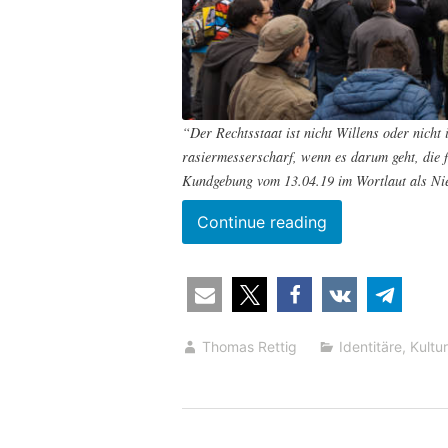
“Der Rechtsstaat ist nicht Willens oder nicht
rasiermesserscharf, wenn es darum geht, die 
Kundgebung vom 13.04.19 im Wortlaut als Nie
“300
Continue reading
Identitäre
hielten
in
Wien
Thomas Rettig
Identitäre
,
Kultur
die
Stellung”