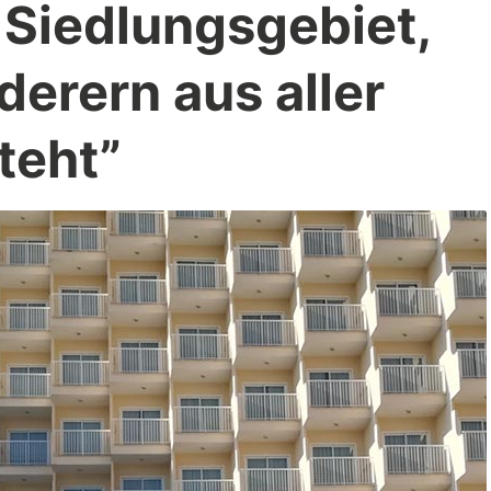
 Siedlungsgebiet,
erern aus aller
teht”