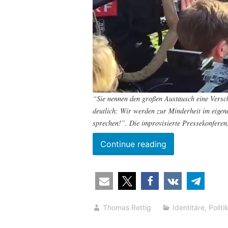
“Sie nennen den großen Austausch eine Versc
deutlich: Wir werden zur Minderheit im eigen
sprechen!”. Die improvisierte Pressekonferen
“Neue
Continue reading
Hexenjagd
gegen
die
Identitäre
Thomas Rettig
Identitäre
,
Politi
Bewegung