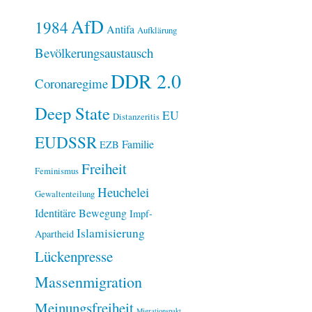
AfD
1984
Antifa
Aufklärung
Bevölkerungsaustausch
DDR 2.0
Coronaregime
Deep State
EU
Distanzeritis
EUDSSR
Familie
EZB
Freiheit
Feminismus
Heuchelei
Gewaltenteilung
Identitäre Bewegung
Impf-
Islamisierung
Apartheid
Lückenpresse
Massenmigration
Meinungsfreiheit
Migrationspakt