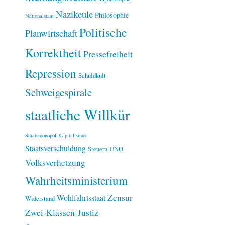
Nazikeule
Philosophie
Nationalstaat
Politische
Planwirtschaft
Korrektheit
Pressefreiheit
Repression
Schuldkult
Schweigespirale
staatliche Willkür
Staatsmonopol-Kapitalismus
Staatsverschuldung
Steuern
UNO
Volksverhetzung
Wahrheitsministerium
Zensur
Wohlfahrtsstaat
Widerstand
Zwei-Klassen-Justiz