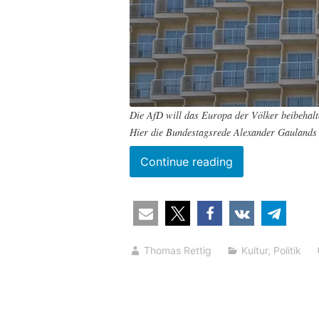
Die AfD will das Europa der Völker beibehal
Hier die Bundestagsrede Alexander Gaulands 
““Europa
Continue reading
als
Siedlungsgebiet
das
Einwanderern
Thomas Rettig
Kultur
,
Politik
aus
aller
Welt