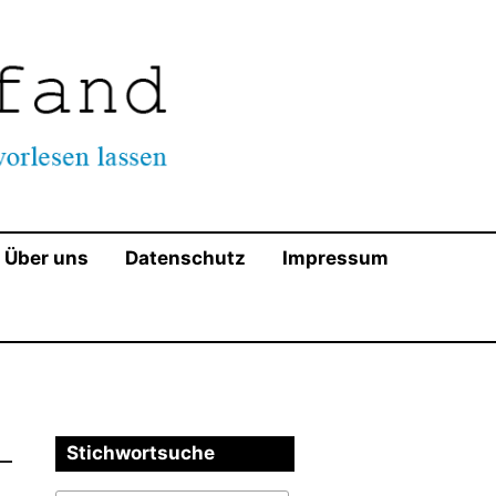
ndschaft mit Ausnahme der AfD. Wir appellieren an die
servativen zu respektieren!
Über uns
Datenschutz
Impressum
Stichwortsuche