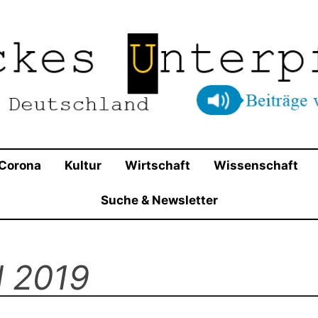
t in Beschlag genommen und dominieren die Parteienla
Blog für Deutschland
entums die Ansichten von Wirtschaftsliberalen und Kon
Corona
Kultur
Wirtschaft
Wissenschaft
Suche & Newsletter
l 2019