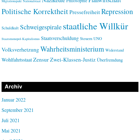
Philosophie
Migrationspakt
Nationalstaat
Politische Korrektheit
Repression
Pressefreiheit
staatliche Willkür
Schweigespirale
Schuldkult
Staatsverschuldung
Steuern
UNO
Staatsmonopol-Kapitalismus
Wahrheitsministerium
Volksverhetzung
Widerstand
Zensur
Zwei-Klassen-Justiz
Wohlfahrtsstaat
Überfremdung
Archiv
Januar 2022
September 2021
Juli 2021
Mai 2021