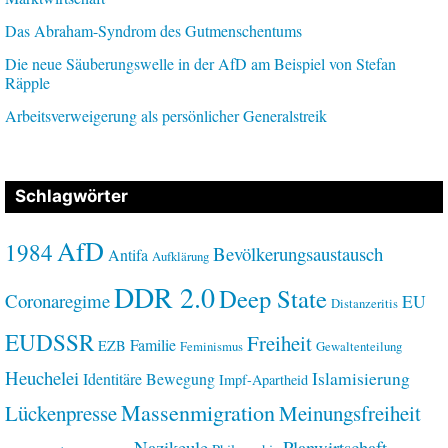
Das Abraham-Syndrom des Gutmenschentums
Die neue Säuberungswelle in der AfD am Beispiel von Stefan
Räpple
Arbeitsverweigerung als persönlicher Generalstreik
Schlagwörter
AfD
1984
Bevölkerungsaustausch
Antifa
Aufklärung
DDR 2.0
Deep State
Coronaregime
EU
Distanzeritis
EUDSSR
Freiheit
Familie
EZB
Feminismus
Gewaltenteilung
Heuchelei
Islamisierung
Identitäre Bewegung
Impf-Apartheid
Massenmigration
Lückenpresse
Meinungsfreiheit
Nazikeule
Planwirtschaft