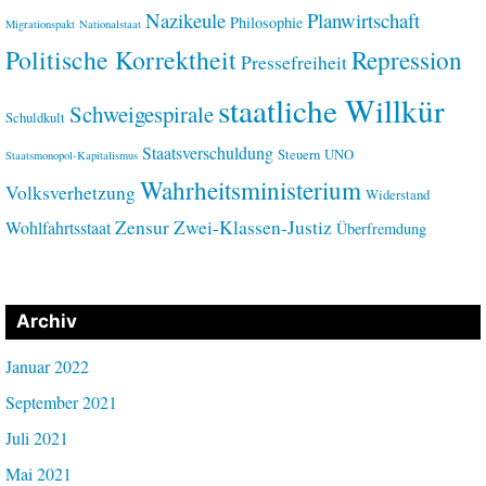
Nazikeule
Planwirtschaft
Philosophie
Migrationspakt
Nationalstaat
Politische Korrektheit
Repression
Pressefreiheit
staatliche Willkür
Schweigespirale
Schuldkult
Staatsverschuldung
Steuern
UNO
Staatsmonopol-Kapitalismus
Wahrheitsministerium
Volksverhetzung
Widerstand
Zensur
Zwei-Klassen-Justiz
Wohlfahrtsstaat
Überfremdung
Archiv
Januar 2022
September 2021
Juli 2021
Mai 2021