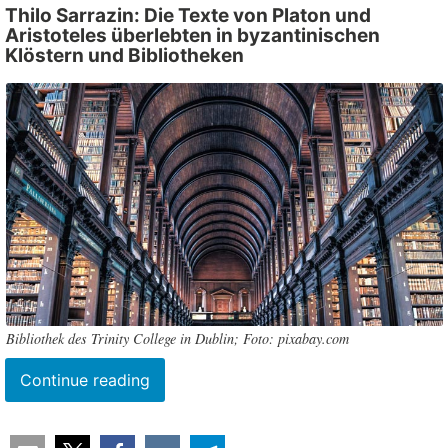
Thilo Sarrazin: Die Texte von Platon und
Aristoteles überlebten in byzantinischen
Klöstern und Bibliotheken
Bibliothek des Trinity College in Dublin; Foto: pixabay.com
“Nicht
Continue reading
der
Islam,