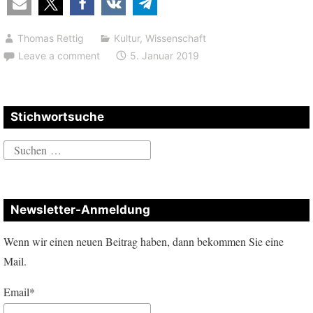
sondern
das
Thomas Rettig
Kultur
,
Wissenschaft
Christentum
Leave a comment
5. Januar 2019
bewahrte
die
Schriften
Stichwortsuche
der
Antike”
Suchen
nach:
Newsletter-Anmeldung
Wenn wir einen neuen Beitrag haben, dann bekommen Sie eine
Mail.
Email*