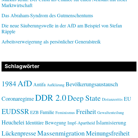
Marktwirtschaft
Das Abraham-Syndrom des Gutmenschentums
Die neue Säuberungswelle in der AfD am Beispiel von Stefan
Räpple
Arbeitsverweigerung als persönlicher Generalstreik
Schlagwörter
AfD
1984
Bevölkerungsaustausch
Antifa
Aufklärung
DDR 2.0
Deep State
Coronaregime
EU
Distanzeritis
EUDSSR
Freiheit
Familie
EZB
Feminismus
Gewaltenteilung
Heuchelei
Islamisierung
Identitäre Bewegung
Impf-Apartheid
Massenmigration
Lückenpresse
Meinungsfreiheit