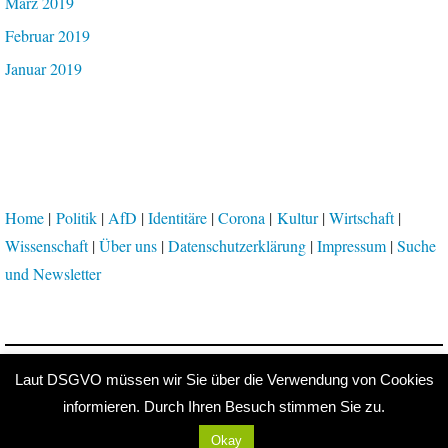
März 2019
Februar 2019
Januar 2019
Home
|
Politik
|
AfD
|
Identitäre
|
Corona
|
Kultur
|
Wirtschaft
|
Wissenschaft
|
Über uns
|
Datenschutzerklärung
|
Impressum
|
Suche
und Newsletter
Proudly powered by WordPress
|
Theme: Independent Publisher 2
by
Raam Dev
.
Laut DSGVO müssen wir Sie über die Verwendung von Cookies