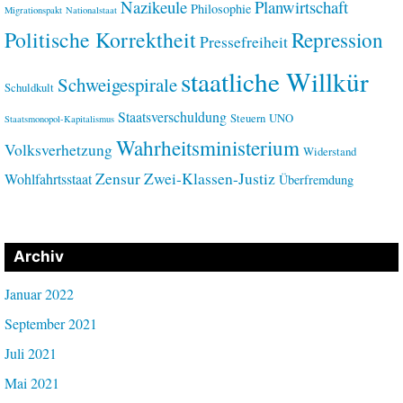
Nazikeule
Planwirtschaft
Philosophie
Migrationspakt
Nationalstaat
Politische Korrektheit
Repression
Pressefreiheit
staatliche Willkür
Schweigespirale
Schuldkult
Staatsverschuldung
Steuern
UNO
Staatsmonopol-Kapitalismus
Wahrheitsministerium
Volksverhetzung
Widerstand
Zensur
Zwei-Klassen-Justiz
Wohlfahrtsstaat
Überfremdung
Archiv
Januar 2022
September 2021
Juli 2021
Mai 2021