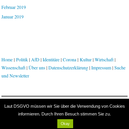
Februar 2019
Januar 2019
Home
|
Politik
|
AfD
|
Identitäre
|
Corona
|
Kultur
|
Wirtschaft
|
Wissenschaft
|
Über uns
|
Datenschutzerklärung
|
Impressum
|
Suche
und Newsletter
Proudly powered by WordPress
|
Theme: Independent Publisher 2
Laut DSGVO müssen wir Sie über die Verwendung von Cookies
by
Raam Dev
.
informieren. Durch Ihren Besuch stimmen Sie zu.
Okay