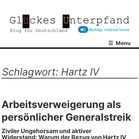
Skip
to
content
Menu
Die Achtundsechziger haben Staat und
Glückes Unterpfand –
Gesellschaft in Beschlag genommen und
dominieren die Parteienlandschaft mit Ausnahme
Blog für Deutschland
der AfD. Wir appellieren an die Vertreter des
Schlagwort:
Hartz IV
Gutmenschentums die Ansichten von
Wirtschaftsliberalen und Konservativen zu
respektieren!
Arbeitsverweigerung als
persönlicher Generalstreik
Ziviler Ungehorsam und aktiver
Widerstand: Warum der Bezug von Hartz IV