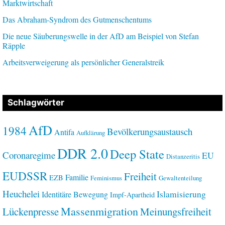
Marktwirtschaft
Das Abraham-Syndrom des Gutmenschentums
Die neue Säuberungswelle in der AfD am Beispiel von Stefan
Räpple
Arbeitsverweigerung als persönlicher Generalstreik
Schlagwörter
AfD
1984
Bevölkerungsaustausch
Antifa
Aufklärung
DDR 2.0
Deep State
Coronaregime
EU
Distanzeritis
EUDSSR
Freiheit
Familie
EZB
Feminismus
Gewaltenteilung
Heuchelei
Islamisierung
Identitäre Bewegung
Impf-Apartheid
Massenmigration
Lückenpresse
Meinungsfreiheit