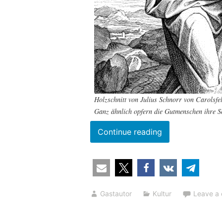
Holzschnitt von Julius Schnorr von Carolsfe
Ganz ähnlich opfern die Gutmenschen ihre Sö
“Das
Continue reading
Abraham-
Syndrom
des
Gutmenschentu
Gastautor
Kultur
Leave a