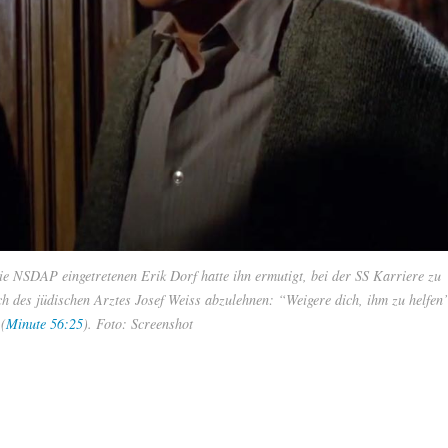
ie NSDAP eingetretenen Erik Dorf hatte ihn ermutigt, bei der SS Karriere zu
uch des jüdischen Arztes Josef Weiss abzulehnen: “Weigere dich, ihm zu helfen
(
Minute 56:25
). Foto: Screenshot