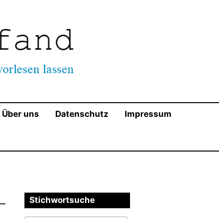
ndschaft mit Ausnahme der AfD. Wir appellieren an die
servativen zu respektieren!
Über uns
Datenschutz
Impressum
Stichwortsuche