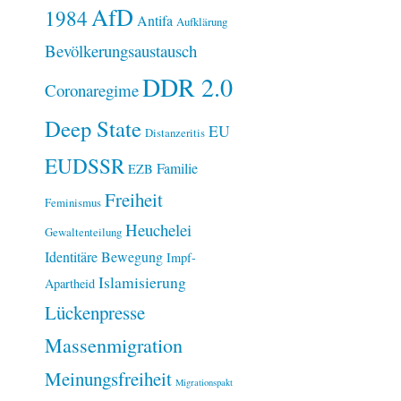
AfD
1984
Antifa
Aufklärung
Bevölkerungsaustausch
DDR 2.0
Coronaregime
Deep State
EU
Distanzeritis
EUDSSR
Familie
EZB
Freiheit
Feminismus
Heuchelei
Gewaltenteilung
Identitäre Bewegung
Impf-
Islamisierung
Apartheid
Lückenpresse
Massenmigration
Meinungsfreiheit
Migrationspakt