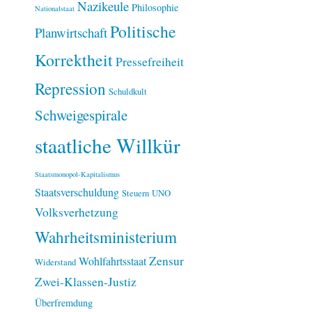
Nazikeule
Philosophie
Nationalstaat
Politische
Planwirtschaft
Korrektheit
Pressefreiheit
Repression
Schuldkult
Schweigespirale
staatliche Willkür
Staatsmonopol-Kapitalismus
Staatsverschuldung
Steuern
UNO
Volksverhetzung
Wahrheitsministerium
Zensur
Wohlfahrtsstaat
Widerstand
Zwei-Klassen-Justiz
Überfremdung