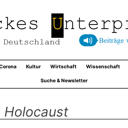
t in Beschlag genommen und dominieren die Parteienla
Blog für Deutschland
entums die Ansichten von Wirtschaftsliberalen und Kon
Corona
Kultur
Wirtschaft
Wissenschaft
Suche & Newsletter
:
Holocaust