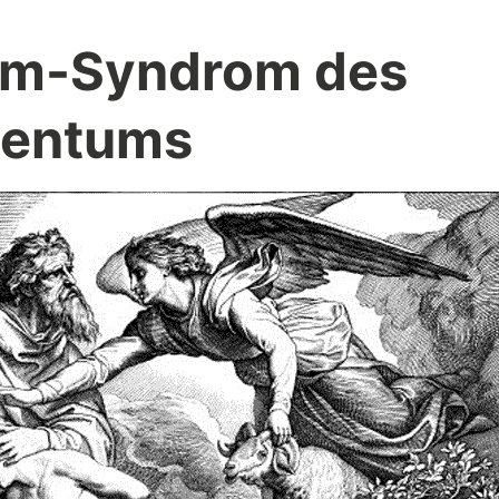
am-Syndrom des
entums